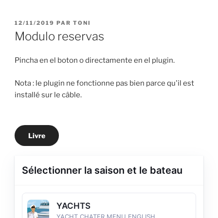
Aller
au
PUBLIÉ
12/11/2019
PAR
TONI
contenu
LE
Modulo reservas
principal
Pincha en el boton o directamente en el plugin.
Nota : le plugin ne fonctionne pas bien parce qu'il est
installé sur le câble.
Livre
Sélectionner la saison et le bateau
YACHTS
YACHT CHATER MENU ENGLISH